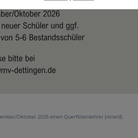
tember/Oktober 2026 einen Querflötenlehrer (m/w/d).