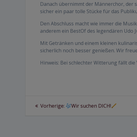
Danach übernimmt der Männerchor, der sei
sicher ein paar tolle Stücke für das Publik
Den Abschluss macht wie immer die Musikk
anderem ein BestOf des legendären Udo J
Mit Getränken und einem kleinen kulinar
sicherlich noch besser genießen. Wir fre
Hinweis: Bei schlechter Witterung fällt di
Beitragsnavigation
Vorheriger
Vorherige:
Wir suchen DICH!
Beitrag: