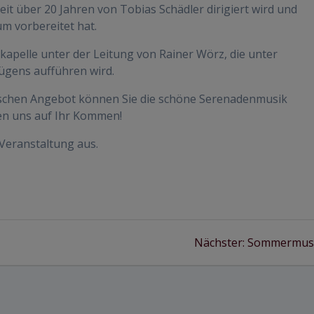
t über 20 Jahren von Tobias Schädler dirigiert wird und
um vorbereitet hat.
apelle unter der Leitung von Rainer Wörz, die unter
ügens aufführen wird.
ischen Angebot können Sie die schöne Serenadenmusik
uen uns auf Ihr Kommen!
e Veranstaltung aus.
Nächster
Nächster:
Sommermus
Beitrag: