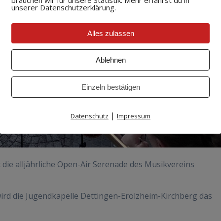
unserer Datenschutzerklärung.
Alles zulassen
Ablehnen
Einzeln bestätigen
|
Datenschutz
Impressum
t die alljährliche Open-Air Serenade des Musikvereins
ird die Jugendkapelle Dettingen-Erolzheim-Kirchberg das