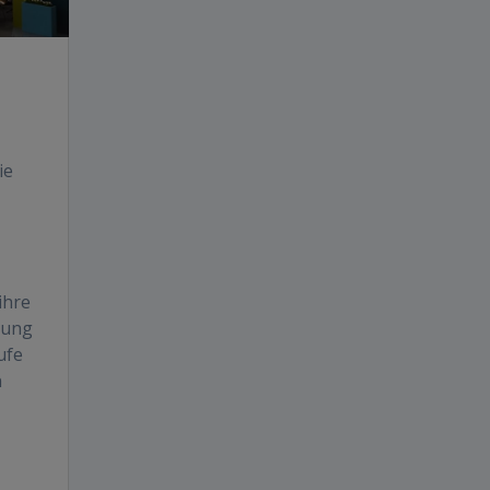
ie
ihre
tung
ufe
n