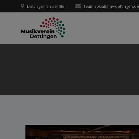
Zum
Dettingen an der Iller
team.social@mv-dettingen.d
Inhalt
springen