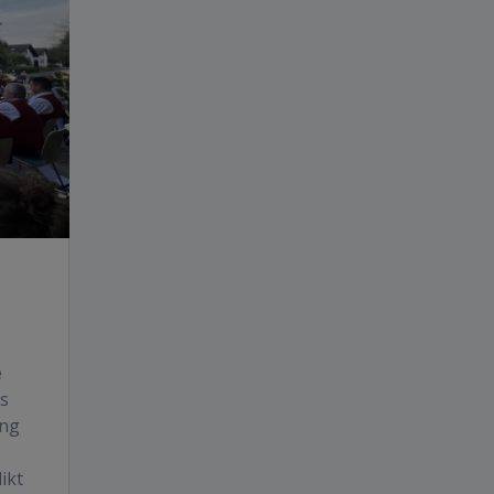
e
s
ung
ikt