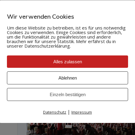
Wetzel mit den Stücken „A Little Opening“ ,
„Bergwerk“ und „Nessaja“. Im Anschluss
Wir verwenden Cookies
gestaltete der Männerchor unter der Leitu
von Tobias Schädler den…
Um diese Website zu betreiben, ist es für uns notwendig
Cookies zu verwenden. Einige Cookies sind erforderlich,
Weiterlesen
um die Funktionalität zu gewährleisten und andere
brauchen wir für unsere Statistik. Mehr erfährst du in
unserer Datenschutzerklärung.
Alles zulassen
Ablehnen
Einzeln bestätigen
|
Datenschutz
Impressum