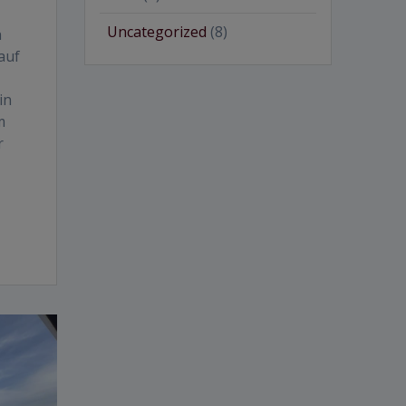
Uncategorized
(8)
n
auf
in
m
r