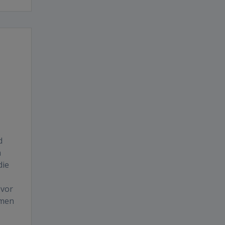
d
m
die
 vor
umen