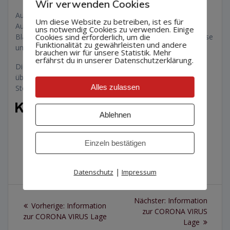
Wir verwenden Cookies
Auf Grund der aktuellen Situation sind für uns leider keine
Um diese Website zu betreiben, ist es für
Auftritte möglich. Holen Sie sich daher einfach ein Stück
uns notwendig Cookies zu verwenden. Einige
Cookies sind erforderlich, um die
Blasmusik und ein Stück Musikverein Dettingen nach Hause
Funktionalität zu gewährleisten und andere
und unterstützen Sie damit auch den Musikverein.
brauchen wir für unsere Statistik. Mehr
erfährst du in unserer Datenschutzerklärung.
Die CD „1000 Takte Blasmusik“ kann ab sofort zu den
üblichen Öffnungszeiten im Hofladen des Kartoffelhofs
Alles zulassen
Steinhauser zum Preis von 14 EUR erworben werden.
Ablehnen
Einzeln bestätigen
|
Datenschutz
Impressum
Beitragsnavigation
Nächster
Nächster:
Information
Vorheriger
Vorherige:
Information
Beitrag:
zur CORONA VIRUS
Beitrag:
zur CORONA VIRUS Lage
Lage