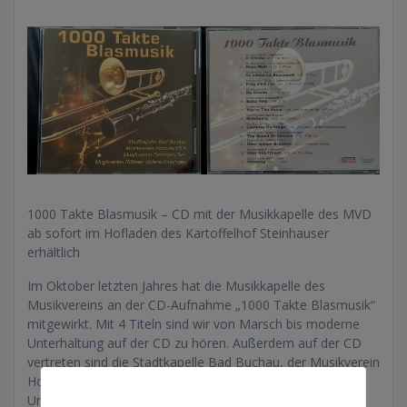
1000 Takte Blasmusik – CD mit der Musikkapelle des MVD
ab sofort im Hofladen des Kartoffelhof Steinhauser
erhältlich
Im Oktober letzten Jahres hat die Musikkapelle des
Musikvereins an der CD-Aufnahme „1000 Takte Blasmusik“
mitgewirkt. Mit 4 Titeln sind wir von Marsch bis moderne
Unterhaltung auf der CD zu hören. Außerdem auf der CD
vertreten sind die Stadtkapelle Bad Buchau, der Musikverein
Hochdorf/Riß und der Musikverein Rißtaler
Untersulmetingen.