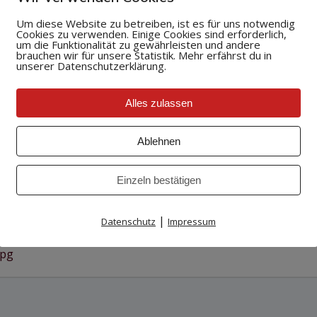
mermusikMK-14.jpg
Um diese Website zu betreiben, ist es für uns notwendig
Cookies zu verwenden. Einige Cookies sind erforderlich,
um die Funktionalität zu gewährleisten und andere
brauchen wir für unsere Statistik. Mehr erfährst du in
unserer Datenschutzerklärung.
Alles zulassen
Ablehnen
loads/2018/06/cropped-SommermusikMK-14.jpg
Einzeln bestätigen
|
Datenschutz
Impressum
jpg