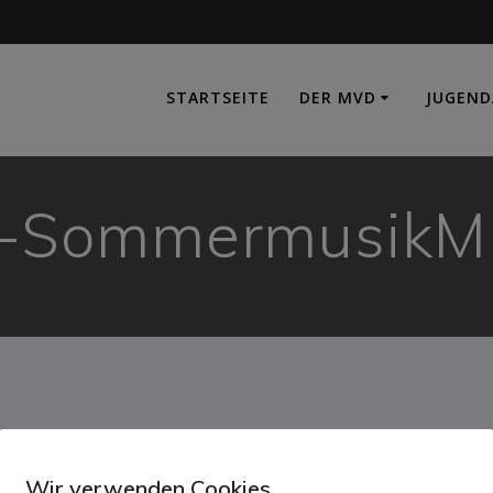
e
STARTSEITE
DER MVD
JUGEND
d-SommermusikMK
Wir verwenden Cookies