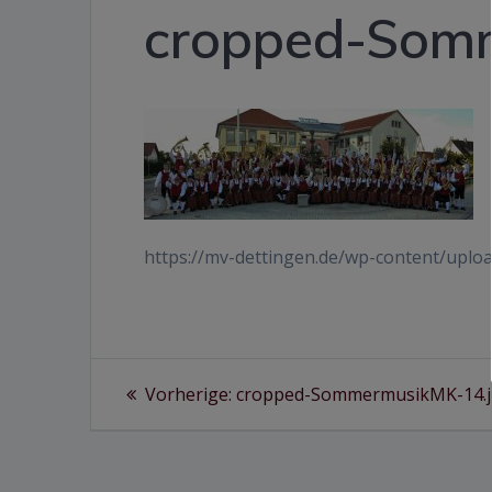
cropped-Som
https://mv-dettingen.de/wp-content/up
Beitragsnavigation
Vorheriger
Vorherige:
cropped-SommermusikMK-14.
Beitrag: