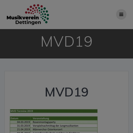
Zum
Inhalt
springen
MVD19
MVD19