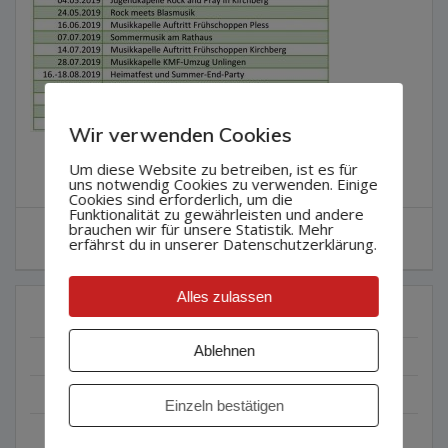
Wir verwenden Cookies
Um diese Website zu betreiben, ist es für
uns notwendig Cookies zu verwenden. Einige
Cookies sind erforderlich, um die
Funktionalität zu gewährleisten und andere
Beitragsnavigation
brauchen wir für unsere Statistik. Mehr
Vorheriger
Vorherige:
MVD19
erfährst du in unserer Datenschutzerklärung.
Beitrag:
Alles zulassen
KATEGORIEN
Ablehnen
2016
(3)
2017
(10)
Einzeln bestätigen
2018
(17)