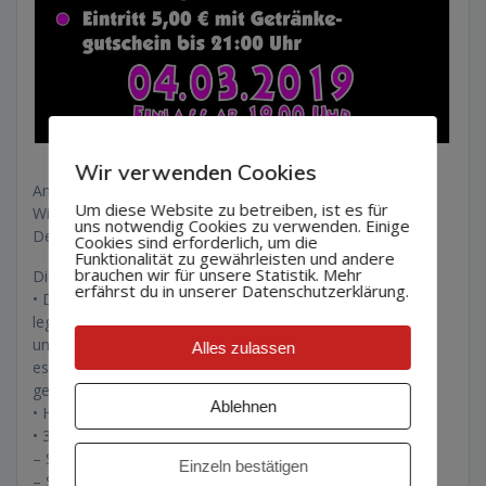
Wir verwenden Cookies
An alle Fasnets-Liebhaber und Hästräger:
Um diese Website zu betreiben, ist es für
Wir präsentieren die dritte Rosenmontagsparty in
uns notwendig Cookies zu verwenden. Einige
Dettingen!
Cookies sind erforderlich, um die
Funktionalität zu gewährleisten und andere
brauchen wir für unsere Statistik. Mehr
Die nackten Fakten auf einen Blick:
erfährst du in unserer Datenschutzerklärung.
• DJ TONIX
legt für euch Fasnethits, die aktuellen Charts
und Rock-Klassiker bunt gemischt auf! So wie
Alles zulassen
es sich für eine anständige Fasnetsparty eben
gehört!
Ablehnen
• Hausemer Guggamusik
• 3 Bars: – Cocktail-Bar
– Shooter-Bar
Einzeln bestätigen
– Schnaps-Bar