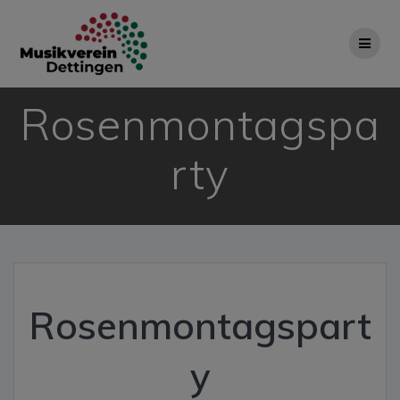
Zum
Inhalt
springen
Rosenmontagspa
rty
Rosenmontagspart
y