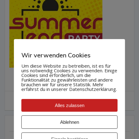
Wir verwenden Cookies
Um diese Website zu betreiben, ist es für
uns notwendig Cookies zu verwenden. Einige
Cookies sind erforderlich, um die
Funktionalität zu gewährleisten und andere
brauchen wir für unsere Statistik. Mehr
erfährst du in unserer Datenschutzerklärung.
Beitragsnavigation
Vorheriger
Vorherige:
SEP V9_2
Alles zulassen
Beitrag:
Ablehnen
KATEGORIEN
2016
(3)